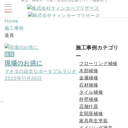
東京・神奈川・千葉・埼玉住宅店舗リペア・補修専門
Menu
Home
施工事例
道具
施工事例カテゴリ
道具
ー
現場のお供に
フローリング補修
木部補修
マキタの頑丈なポータブルラジオ
金属補修
2022年11月30日
石材補修
タイル補修
外壁補修
店舗什器
玄関扉補修
家具再生塗装
エイジング塗装