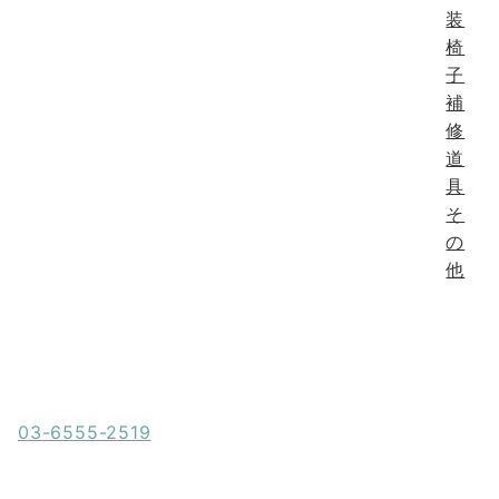
装
椅
子
補
修
道
具
そ
の
他
電話でお問い合わせ
03-6555-2519
営業時間 9:00~18:00 日・祝定休日
メールでお問い合わせ