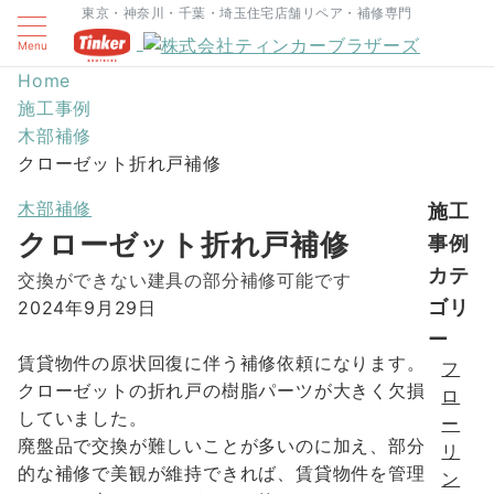
東京・神奈川・千葉・埼玉住宅店舗リペア・補修専門
Menu
Home
施工事例
木部補修
クローゼット折れ戸補修
木部補修
施工
クローゼット折れ戸補修
事例
カテ
交換ができない建具の部分補修可能です
ゴリ
2024年9月29日
ー
賃貸物件の原状回復に伴う補修依頼になります。
フ
クローゼットの折れ戸の樹脂パーツが大きく欠損
ロ
していました。
ー
廃盤品で交換が難しいことが多いのに加え、部分
リ
的な補修で美観が維持できれば、賃貸物件を管理
ン