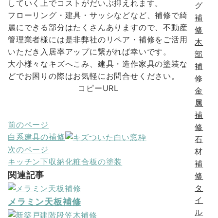
していく上でコストがだいぶ抑えれます。
グ
フローリング・建具・サッシなどなど、補修で綺
補
麗にできる部分はたくさんありますので、不動産
修
管理業者様には是非弊社のリペア・補修をご活用
木
いただき入居率アップに繋がれば幸いです。
部
大小様々なキズへこみ、建具・造作家具の塗装な
補
どでお困りの際はお気軽にお問合せください。
修
コピーURL
金
属
補
前のページ
投
修
白系建具の補修
石
稿
次のページ
材
ナ
キッチン下収納化粧合板の塗装
補
関連記事
ビ
修
タ
ゲ
イ
メラミン天板補修
ー
ル