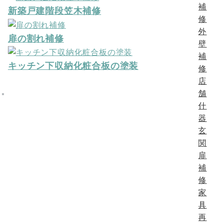
シ
補
新築戸建階段笠木補修
修
ョ
外
扉の割れ補修
ン
壁
補
キッチン下収納化粧合板の塗装
修
店
舗
什
器
玄
関
扉
補
修
家
具
再